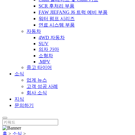
SCR 후처리 부품
FAW JIEFANG J6 트럭 예비 부품
워터 펌프 시리즈
연료 시스템 부품
자동차
4WD 자동차
SUV
의자 가마
소형차
.MPV
중고 타이어
소식
업계 뉴스
고객 성공 사례
회사 소식
지식
문의하기
홈
>
소식
>