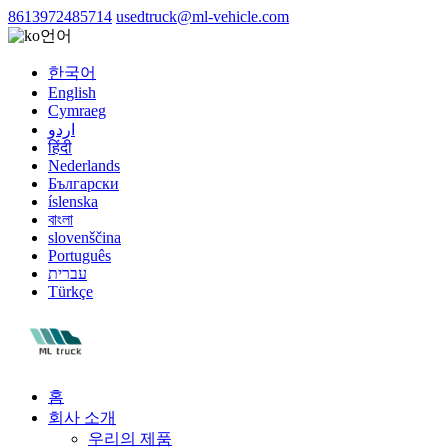
8613972485714
usedtruck@ml-vehicle.com
언어
한국어
English
Cymraeg
اردو
हिंदी
Nederlands
Български
íslenska
বাংলা
slovenščina
Português
עברית
Türkçe
홈
회사 소개
우리의 제품